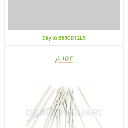
Dây từ B63CD12LS