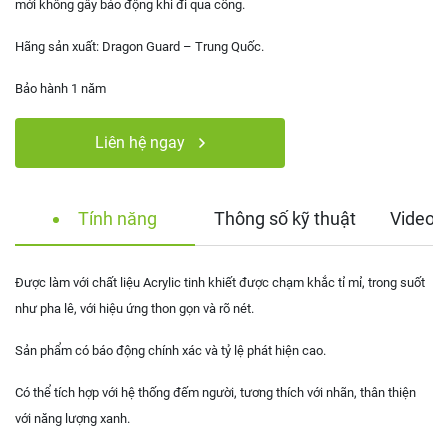
mới không gây báo động khi đi qua cổng.
Hãng sản xuất: Dragon Guard – Trung Quốc.
Bảo hành 1 năm
Liên hệ ngay
Tính năng
Thông số kỹ thuật
Video 
Được làm với chất liệu Acrylic tinh khiết được chạm khắc tỉ mỉ, trong suốt
như pha lê, với hiệu ứng thon gọn và rõ nét.
Sản phẩm có báo động chính xác và tỷ lệ phát hiện cao.
Có thể tích hợp với hệ thống đếm người, tương thích với nhãn, thân thiện
với năng lượng xanh.