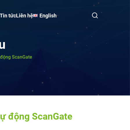
Tin tức
Liên hệ
English
u
 động ScanGate
tự động ScanGate