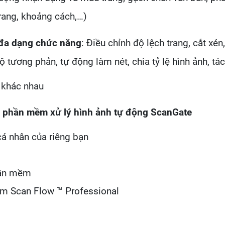
rang, khoảng cách,…)
i đa dạng chức năng
: Điều chỉnh độ lệch trang, cắt xé
 tương phản, tự động làm nét, chia tỷ lệ hình ảnh, tá
ị khác nhau
ủa phần mềm xử lý hình ảnh tự động ScanGate
cá nhân của riêng bạn
hần mềm
ềm Scan Flow ™ Professional