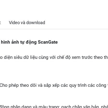
t
Video và download
 hình ảnh tự động ScanGate
 diện siêu dữ liệu cùng với chế độ xem trước theo thờ
Cho phép theo dõi và sắp xếp các quy trình các công
ộng nhận dạng và màu trang; gạch chân văn bản, phá