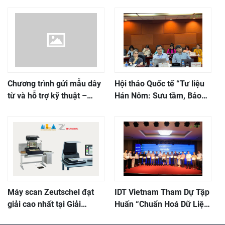
Chương trình gửi mẫu dây
Hội thảo Quốc tế “Tư liệu
từ và hỗ trợ kỹ thuật –
Hán Nôm: Sưu tầm, Bảo
Tagit
quản, Nghiên cứu và Khai
thác”
Máy scan Zeutschel đạt
IDT Vietnam Tham Dự Tập
giải cao nhất tại Giải
Huấn “Chuẩn Hoá Dữ Liệu
thưởng Thư viện hiện đại
Thư Mục – Yêu Cầu Và