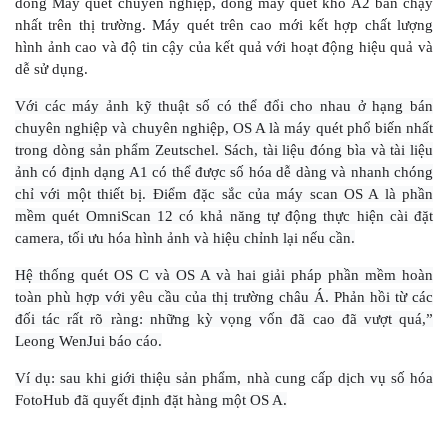
dòng Máy quét chuyên nghiệp, dòng máy quét khổ A2 bán chạy
nhất trên thị trường. Máy quét trên cao mới kết hợp chất lượng
hình ảnh cao và độ tin cậy của kết quả với hoạt động hiệu quả và
dễ sử dụng.
Với các máy ảnh kỹ thuật số có thể đổi cho nhau ở hạng bán
chuyên nghiệp và chuyên nghiệp, OS A là máy quét phổ biến nhất
trong dòng sản phẩm Zeutschel. Sách, tài liệu đóng bìa và tài liệu
ảnh có định dạng A1 có thể được số hóa dễ dàng và nhanh chóng
chỉ với một thiết bị. Điểm đặc sắc của máy scan OS A là phần
mềm quét OmniScan 12 có khả năng tự động thực hiện cài đặt
camera, tối ưu hóa hình ảnh và hiệu chỉnh lại nếu cần.
Hệ thống quét OS C và OS A và hai giải pháp phần mềm hoàn
toàn phù hợp với yêu cầu của thị trường châu Á. Phản hồi từ các
đối tác rất rõ ràng: những kỳ vọng vốn đã cao đã vượt quá,”
Leong WenJui báo cáo.
Ví dụ: sau khi giới thiệu sản phẩm, nhà cung cấp dịch vụ số hóa
FotoHub đã quyết định đặt hàng một OS A.