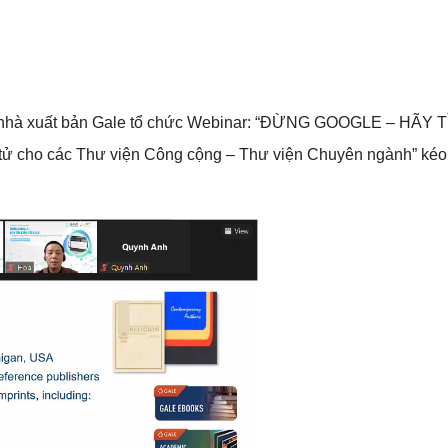
i nhà xuất bản Gale tổ chức Webinar: “ĐỪNG GOOGLE – HÃY T
tử cho các Thư viện Công cộng – Thư viện Chuyên ngành” kéo