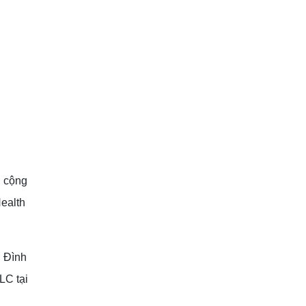
g cộng
ealth
g Đình
LC tại