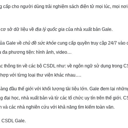
g cấp cho người dùng trải nghiệm sách điện tử mọi lúc, mọi nơi
 cơ sở dữ liệu về
địa lý quốc gia
của nhà xuất bản Gale.
của Gale về
chủ đề sức khỏe
cung cấp quyền truy cập 24/7 vào 
iệu đa phương tiện: hình ảnh, video…
 các thông tin về các bộ CSDL như: về ngôn ngữ sử dụng trong 
 hợp với từng loại thư viện khác nhau….
hàng đầu thế giới với khối lượng tài liệu lớn. Gale đem lại nhữn
g đại học, nhà xuất bản và từ các tổ chức uy tín trên thế giới. 
n và các nhà nghiên cứu với khả năng tìm kiếm toàn văn.
ề CSDL Gale.