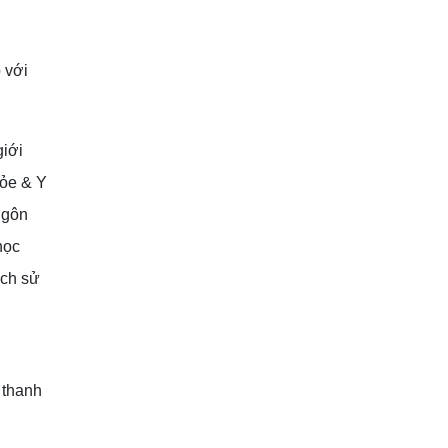
 với
giới
hỏe & Y
Ngôn
học
ịch sử
,
 thanh