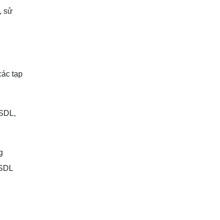
, sử
các tạp
CSDL,
g
CSDL