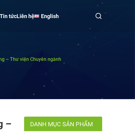
Tin tức
Liên hệ
English
ộng – Thư viện Chuyên ngành
g –
DANH MỤC SẢN PHẨM