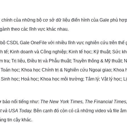
g chính của những bộ cơ sở dữ liệu điển hình của Gale phù hợp
ành theo các lĩnh vực khác nhau.
bộ CSDL Gale OneFile với nhiều lĩnh vực nghiên cứu trên thế 
h tế; Kinh doanh và Công nghiệp; Kinh tế học; Kỹ thuật; Sức k
ra; Trị liệu, Điều trị và Phẫu thuật; Truyền thông & Mỹ thuật; 
 Toán học; Khoa học Chính trị & Nghiên cứu Ngoại giao; Khoa 
 Sinh học; Hoá học; Khoa học môi trường; Tâm lý; Vật lý học; L
ờ báo nổi tiếng như:
The New York Times, The Financial Times
st và USA Today.
Bên cạnh đó còn có cả những video và file âm
ng tin cậy khác.