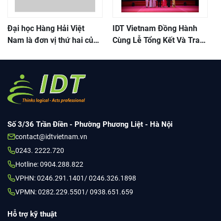
Đại học Hàng Hải Việt
IDT Vietnam Đồng Hành
Nam là đơn vị thứ hai của
Cùng Lễ Tổng Kết Và Trao
Việt Nam tham gia OCLC
Giải Cuộc Thi Trực Tuyến
Toàn Quốc Tìm Hiểu Nội
Dung Cuốn Sách Của Cố
Tổng Bí Thư Nguyễn Phú
Trọng
Số 3/36 Trần Điền - Phường Phương Liệt - Hà Nội
contact@idtvietnam.vn
0243. 2222.720
Hotline: 0904.288.822
VPHN: 0246.291.1401/ 0246.326.1898
VPMN: 0282.229.5501/ 0938.651.659
Hỗ trợ kỹ thuật