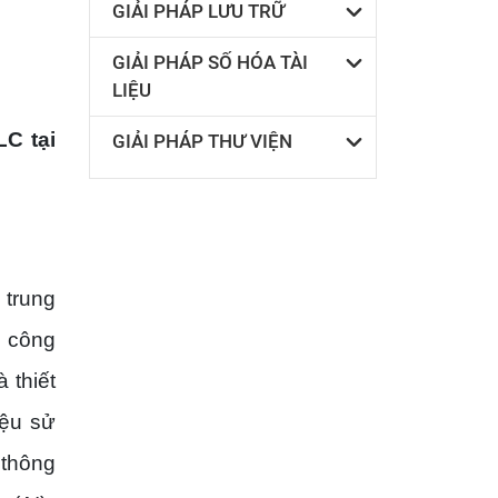
GIẢI PHÁP LƯU TRỮ
GIẢI PHÁP SỐ HÓA TÀI
LIỆU
LC tại
GIẢI PHÁP THƯ VIỆN
 trung
ề công
 thiết
iệu sử
 thông