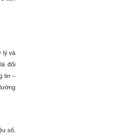
 lý và
là đối
 tin –
 đường
ệu số,