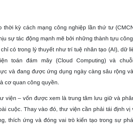
o thời kỳ cách mạng công nghiệp lần thứ tư (CMCN
 chịu sự tác động mạnh mẽ bởi những thành tựu côn
 có trong lý thuyết như trí tuệ nhân tạo (AI), dữ li
, điện toán đám mây (Cloud Computing) và chuỗ
thực và đang được ứng dụng ngày càng sâu rộng v
và cơ quan công quyền.
hư viện – vốn được xem là trung tâm lưu giữ và phâ
ài cuộc. Thay vào đó, thư viện cần phải tái định vị v
, thích ứng và đóng vai trò kiến tạo trong sự phát