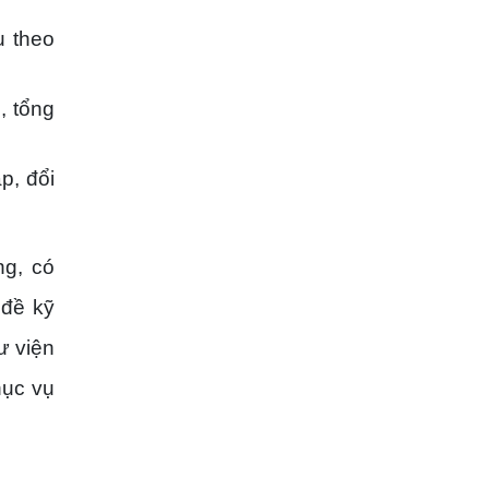
u theo
, tổng
p, đổi
ng, có
 đề kỹ
ư viện
hục vụ