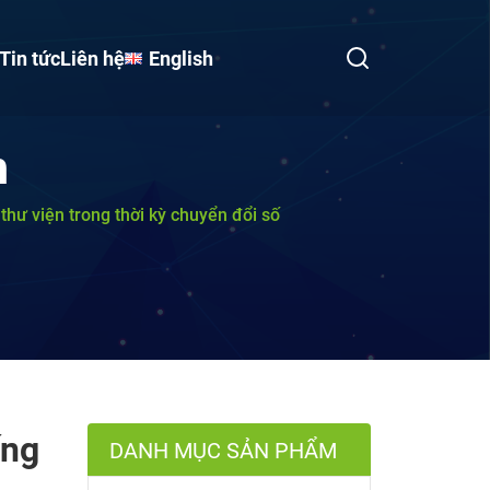
Tin tức
Liên hệ
English
h
thư viện trong thời kỳ chuyển đổi số
ống
DANH MỤC SẢN PHẨM