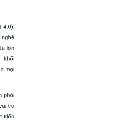
 4.0),
g nghệ
ệu lớn
i khối
ào mọi
n phối
ai trò
 triển