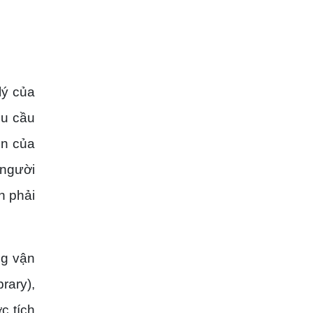
lý của
hu cầu
ển của
 người
n phải
ng vận
rary),
c tích