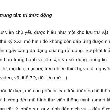
 trung tâm tri thức động
hư viện chủ yếu được hiểu như một kho lưu trữ vật 
rong thế kỷ XXI, mô hình đó không còn đáp ứng được n
 tin ngày càng đa dạng của người dùng. Sự phát tri
 bản trong hành vi tiếp cận và sử dụng thông tin:
ì, mọi lúc, mọi nơi, trên nhiều thiết bị, và tài nguyê
video, vật thể 3D, dữ liệu mở…).
hóa tài liệu, mà còn phải tái cấu trúc toàn bộ hệ thố
 hướng đến mô hình thư viện thông minh (smart lib
n vật lý, nhân sự, quy trình đến dịch vụ – đều đượ