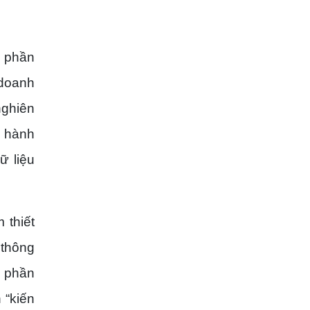
t phần
 doanh
nghiên
g hành
ữ liệu
 thiết
 thông
t phần
 “kiến