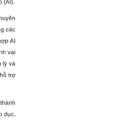
 (AI).
chuyên
ng các
hợp AI
nh vai
 lý và
hỗ trợ
 thành
o dục,