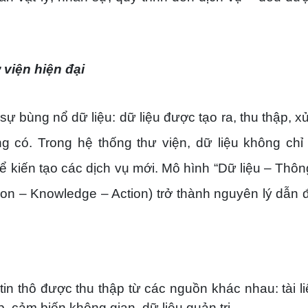
ư viện hiện đại
ự bùng nổ dữ liệu: dữ liệu được tạo ra, thu thập, xử
ng có. Trong hệ thống thư viện, dữ liệu không chỉ 
 kiến tạo các dịch vụ mới. Mô hình “Dữ liệu – Thông
tion – Knowledge – Action) trở thành nguyên lý dẫn
 tin thô được thu thập từ các nguồn khác nhau: tài li
p, cảm biến không gian, dữ liệu quản trị…