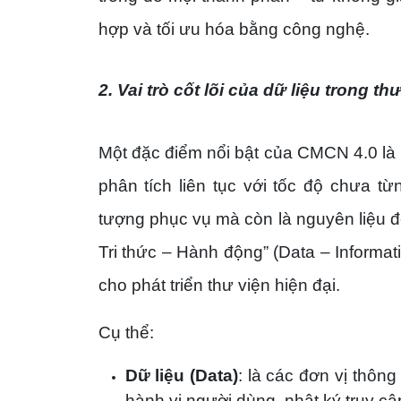
hợp và tối ưu hóa bằng công nghệ.
2. Vai trò cốt lõi của dữ liệu trong th
Một đặc điểm nổi bật của CMCN 4.0 là s
phân tích liên tục với tốc độ chưa từ
tượng phục vụ mà còn là nguyên liệu để
Tri thức – Hành động” (Data – Informa
cho phát triển thư viện hiện đại.
Cụ thể:
Dữ liệu (Data)
: là các đơn vị thông
hành vi người dùng, nhật ký truy cậ