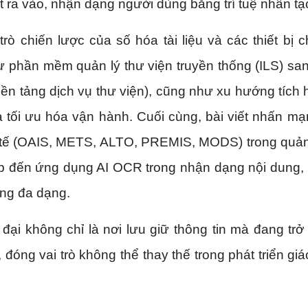
ra vào, nhận dạng người dùng bằng trí tuệ nhân tạo
 trò chiến lược của số hóa tài liệu và các thiết bị 
 phần mềm quản lý thư viện truyền thống (ILS) sa
ền tảng dịch vụ thư viện), cũng như xu hướng tích 
 tối ưu hóa vận hành. Cuối cùng, bài viết nhấn mạ
ốc tế (OAIS, METS, ALTO, PREMIS, MODS) trong quản
ập đến ứng dụng AI OCR trong nhận dạng nội dung, 
ùng đa dạng.
 đại không chỉ là nơi lưu giữ thông tin mà đang trở
, đóng vai trò không thể thay thế trong phát triển giá