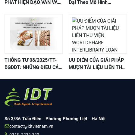
PHÁT HIỆN ĐẠO VĂN VÀ
Đại Theo Mô Hình
AI COMPILATIO
Learning Commons
THÔNG TƯ 08/2025/TT-
ƯU ĐIỂM CỦA GIẢI PHÁP
BGDĐT: NHỮNG ĐIỀU CÁC
MƯỢN TÀI LIỆU LIÊN THƯ
CƠ SỞ GIÁO DỤC CẦN
VIỆN WORLDSHARE
CHÚ Ý VỀ LƯU TRỮ HỒ
INTERLIBRARY LOAN
SƠ, TÀI LIỆU
(ILL)
Số 3/36 Trần Điền - Phường Phương Liệt - Hà Nội
contact@idtvietnam.vn
0243. 2222.720