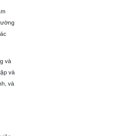
ăm
Trường
tác
ng và
tập và
nh, và