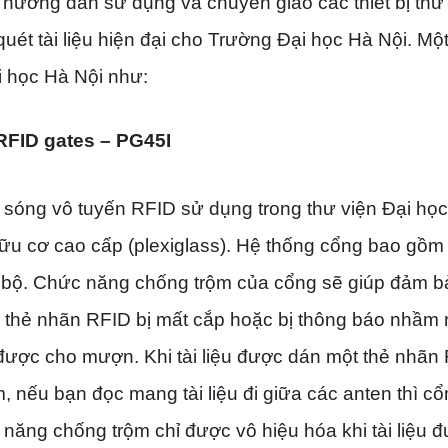
t, hướng dẫn sử dụng và chuyển giao các thiết bị thư
uét tài liệu hiện đại cho Trường Đại học Hà Nội. Mộ
Đại học Hà Nội như:
RFID gates – PG45I
 sóng vô tuyến RFID sử dụng trong thư viện Đại họ
 hữu cơ cao cấp (plexiglass). Hệ thống cổng bao gồm
 bộ. Chức năng chống trộm của cổng sẽ giúp đảm b
n thẻ nhãn RFID bị mất cắp hoặc bị thông báo nhầm 
ã được cho mượn. Khi tài liệu được dán một thẻ nhãn
, nếu bạn đọc mang tài liệu đi giữa các anten thì cổ
năng chống trộm chỉ được vô hiệu hóa khi tài liệu 