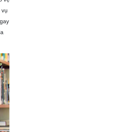
 vụ
ngay
đa