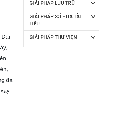
GIẢI PHÁP LƯU TRỮ
GIẢI PHÁP SỐ HÓA TÀI
LIỆU
 Đại
GIẢI PHÁP THƯ VIỆN
ày,
iện
iến,
ng đa
 xây