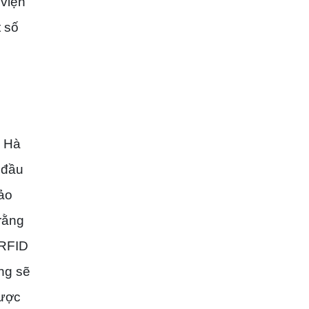
 viện
t số
c Hà
 đầu
ảo
rằng
 RFID
ng sẽ
được