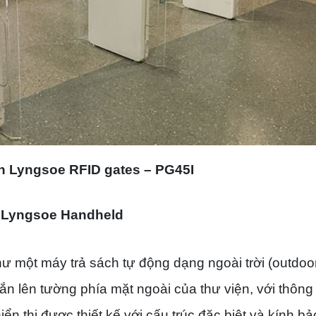
ện
Lyngsoe RFID gates – PG45I
u – Lyngsoe Handheld
 như một máy trả sách tự động dạng ngoài trời (outdoo
ắn lên tường phía mặt ngoài của thư viện, với thông t
ển thị được thiết kế với cấu trúc đặc biệt và kính bả