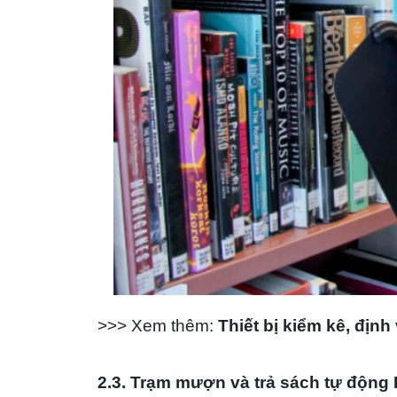
>>> Xem thêm:
Thiết bị kiểm kê, định
​2.3.
Trạm mượn và trả sách tự động 