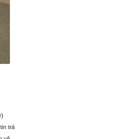
r)
in trả
o vệ