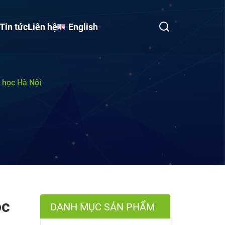
Tin tức
Liên hệ
English
i học Hà Nội
ọc
DANH MỤC SẢN PHẨM