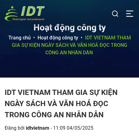
Hoạt động công ty
Trang chủ
•
Hoạt động công ty
•
IDT VIETNAM THAM
GIA SỰ KIỆN NGÀY SÁCH VÀ VĂN HOÁ ĐỌC TRONG
CÔNG AN NHÂN DÂN
IDT VIETNAM THAM GIA SỰ KIỆN
NGÀY SÁCH VÀ VĂN HOÁ ĐỌC
TRONG CÔNG AN NHÂN DÂN
Đăng bởi
idtvietnam
- 11:09 04/05/2025