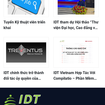
Tuyển Kỹ thuật viên triển
IDT tham dự Hội thảo “Thư
khai
viện Đại học, Cao đẳng với
hoạt động phát triển khoa
học, công nghệ, đổi mới
sáng tạo và chuyển đổi số
nhà trường”
IDT chính thức trở thành
IDT Vietnam Hợp Tác Với
đối tác ủy quyền của
Compilatio – Phần Mềm
Treventus tại Việt Nam
Chống Đạo Văn