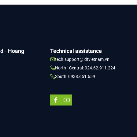
rd - Hoang
Technical assistance
tech.support@idtvietnam.vn
North - Central: 024.62.911.224
South: 0938.651.659