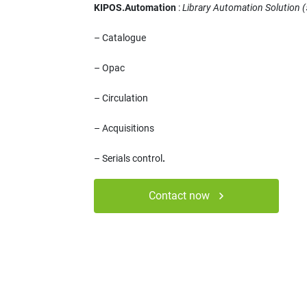
KIPOS.Automation
:
Library
Automation Solution 
– Catalogue
– Opac
– Circulation
– Acquisitions
– Serials control
.
Contact now