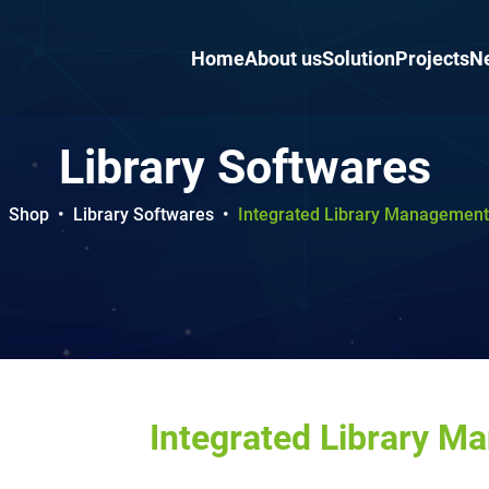
Home
About us
Solution
Projects
N
Library Softwares
Shop
•
Library Softwares
•
Integrated Library Managemen
Integrated Library 