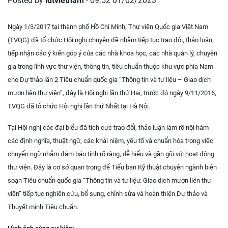
Posted by
idtvietnam
- 09:52 01/02/2023
Ngày 1/3/2017 tại thành phố Hồ Chí Minh, Thư viện Quốc gia Việt Nam
(TVQG) đã tổ chức Hội nghị chuyên đề nhằm tiếp tục trao đổi, thảo luận,
tiếp nhận các ý kiến góp ý của các nhà khoa học, các nhà quản lý, chuyên
gia trong lĩnh vực thư viện, thông tin, tiêu chuẩn thuộc khu vực phía Nam
cho Dự thảo lần 2 Tiêu chuẩn quốc gia “Thông tin và tư liệu – Giao dịch
mượn liên thư viện”, đây là Hội nghị lần thứ Hai, trước đó ngày 9/11/2016,
TVQG đã tổ chức Hội nghị lần thứ Nhất tại Hà Nội.
Tại Hội nghị các đại biểu đã tích cực trao đổi, thảo luận làm rõ nội hàm
các định nghĩa, thuật ngữ, các khái niệm, yếu tố và chuẩn hóa trong việc
chuyển ngữ nhằm đảm bảo tính rõ ràng, dễ hiểu và gần gũi với hoạt động
thư viện. Đây là cơ sở quan trọng để Tiểu ban Kỹ thuật chuyên ngành biên
soạn Tiêu chuẩn quốc gia “Thông tin và tư liệu: Giao dịch mượn liên thư
viện” tiếp tục nghiên cứu, bổ sung, chỉnh sửa và hoàn thiện Dự thảo và
Thuyết minh Tiêu chuẩn.