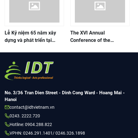
Lễ Kỷ niệm 65 năm xây
The XVI Annual
dựng và phát triển tại
Conference of the
Trung tâm Thông tin – Thư
Vietnam Library
viện, Trường Đại học Sư
Consortium on e-
phạm Hà Nội
resources
No. 3/36 Tran Dien Street - Dinh Cong Ward - Hoang Mai -
Hanoi
contact@idtvietnam.vn
0243. 2222.720
Hotline: 0904.288.822
VPHN: 0246.291.1401/ 0246.326.1898