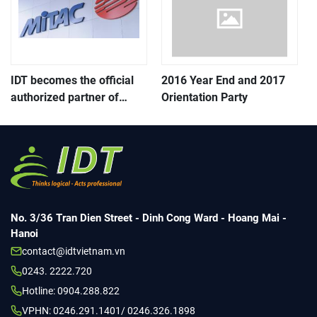
Chí Minh”
IDT becomes the official
2016 Year End and 2017
authorized partner of
Orientation Party
MiTAC in Vietnam
No. 3/36 Tran Dien Street - Dinh Cong Ward - Hoang Mai -
Hanoi
contact@idtvietnam.vn
0243. 2222.720
Hotline: 0904.288.822
VPHN: 0246.291.1401/ 0246.326.1898