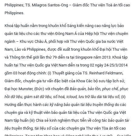
Philippines; TS. Milagros Santos-Ong – Giám đốc Thư viện Toà án tối cao
Philippines.
Khoá tập huấn nằm trong khuôn khổ Sáng kiến nâng cao năng lực bảo
quản tài liệu cho các thư viện Đông Nam Á của Hiệp hội Thư viện chuyên
ngành – Khu vực Châu Á, phối hợp với Thư viện Quốc gia ba nước Việt
Nam, Lào và Philippines, được đề xuất trong khuôn khổ Đại hội Thư viện
và Thông tin thế giới lần thứ 79 diễn ra tại Singapore năm 2013. Khoá tập
huấn tại Thư viện Quốc gia Việt Nam diễn ra trong 02 ngày 24-25/3/2014
gồm 03 hoạt động chính: (i) Thuyết giảng của TS. Reinhard Feldmann,
Giám đốc, chuyên gia tư vấn đặc biệt của Khoa Các bộ sưu tập lịch sử,
Đại học Munster, (Đức) với chuyên đề
Bảo quản, bảo tồn, phục chế, phục
hồi dữ liệu, giám sát dữ liệu, số hoá, icloud, lưu trữ lâu dài tài liệu số
; (ii)
Hướng dẫn thực hành
các kỹ năng bảo quản tài liệu truyền thống
do các
chuyên gia và kỹ thuật viên bảo quản tài liệu của Thư viện Quốc gia Việt
Nam tập huấn (iii) Chia sẻ kinh nghiệm thực tiễn về
công tác bảo quản tài
liệu truyền thống, tài liệu số
của các chuyên gia Thư viện Tòa án tối cao