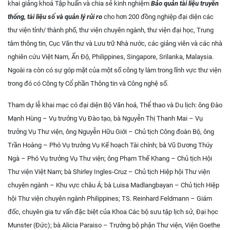
khai giảng khoá Tập huấn và chia sẻ kinh nghiệm
Bảo quản tài liệu truyền
thống, tài liệu số và quản lý rủi ro
cho hơn 200 đồng nghiệp đại diện các
thư viện tỉnh/ thành phố, thư viện chuyên ngành, thư viện đại học, Trung
tâm thông tin, Cục Văn thư và Lưu trữ Nhà nước, các giảng viên và các nhà
nghiên cứu Việt Nam, Ấn Độ, Philippines, Singapore, Srilanka, Malaysia.
Ngoài ra còn có sự góp mặt của một số công ty làm trong lĩnh vực thư viện
trong đó có Công ty Cổ phần Thông tin và Công nghệ số.
Tham dự lễ khai mạc có đại diện Bộ Văn hoá, Thể thao và Du lịch: ông Đào
Mạnh Hùng – Vụ trưởng Vụ Đào tạo, bà Nguyễn Thị Thanh Mai – Vụ
trưởng Vụ Thư viện, ông Nguyễn Hữu Giới – Chủ tịch Công đoàn Bộ, ông
Trần Hoàng – Phó Vụ trưởng Vụ Kế hoạch Tài chính; bà Vũ Dương Thúy
Ngà – Phó Vụ trưởng Vụ Thư viện; ông Phạm Thế Khang – Chủ tịch Hội
Thư viện Việt Nam; bà Shirley Ingles-Cruz – Chủ tịch Hiệp hội Thư viện
chuyên ngành – Khu vực châu Á; bà Luisa Madlangbayan – Chủ tịch Hiệp
hội Thư viện chuyên ngành Philippines; TS. Reinhard Feldmann – Giám
đốc, chuyên gia tư vấn đặc biệt của Khoa Các bộ sưu tập lịch sử, Đại học
Munster (Đức); bà Alicia Paraiso – Trưởng bộ phận Thư viện, Viện Goethe