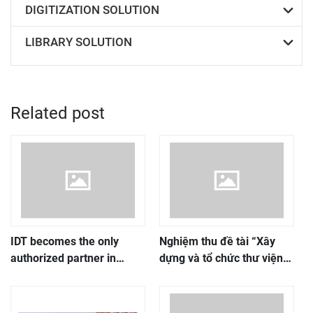
DIGITIZATION SOLUTION
LIBRARY SOLUTION
Related post
IDT becomes the only
Nghiệm thu đề tài “Xây
authorized partner in
dựng và tổ chức thư viện
Vietnam of RTI Group –
theo mô hình “không gian
Mobile Library Solutions
học tập chung” tại Học
Provider
viện Chính trị quốc gia Hồ