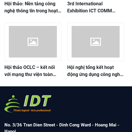
Hội thảo: Nền tảng công
3rd International
nghệ thông tin trong hoạt
Exhibition ICT COMM
động Thư viện Thông tin,
VIETNAM 2018
phục vụ đối mới giáo dục
Đại học, Cao đẳng
Hội thảo OCLC – kết nối
Hội nghị tổng kết hoạt
với mạng thư viện toàn
động ứng dụng công nghệ
cầu
thông tin của hệ thống thư
viện công cộng (TVCC)
2006-2016
No. 3/36 Tran Dien Street - Dinh Cong Ward - Hoang Mai -
Hanoi