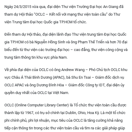
Ngày 24/3/2015 vừa qua, đại diện Thư viện Trường Đại học An Giang đã
tham dự Hội thảo “OCLC – Kết nối với mạng thư viện toàn cầu” do Thư
viện Trung tâm Đại học Quốc gia TP.HCM tổ chức.
Đến tham dự Hội thảo, đại diện lãnh đạo Thư viện trung tâm Đại học Quốc
gia TP.HCM có bà Nguyễn Hồng Sinh và ông Phạm Thế Triển và hơn 70 đại
biểu đến từ thư viện các trường đại học – cao đẳng, thư viện công cộng và
trung tâm thông tin khu vực phía Nam.
Về phía đại diện của OCLC có ông Andrew Wang – Phó Chủ tịch OCLC khu
vực Châu Á Thái Bình Dương (APAC), bà Shu En Tsai – Giám đốc dịch vụ
OCLC APAC và ông Dương Đình Hòa – Giám đốc Công ty IDT, đại diện ủy
quyền duy nhất của OCLC tại Việt Nam.
OCLC (Online Computer Library Center) là Tổ chức thư viện toàn cầu được
thành lập từ 1967, có trụ sở chính tại Dublin, Ohio, Hoa Kỳ. Là một tổ chức
phi chính phủ, phi lợi nhuận, mục tiêu của OCLC là tăng cường khả năng
tiếp cận thông tin trong các thư viện toàn cầu và tìm ra các giải pháp giúp