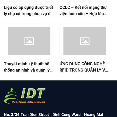
Liệu có áp dụng được triết
OCLC – Kết nối mạng thư
lý chợ cá trong phục vụ ở
viện toàn cầu – Hợp tác
các thư viện Việt Nam?
chia sẻ tài nguyên và các
dịch vụ thư viện
Thuyết minh kỹ thuật hệ
ỨNG DỤNG CÔNG NGHỆ
thống an ninh và quản lý
RFID TRONG QUẢN LÝ VÀ
tài liệu sử dụng công nghệ
TỰ ĐỘNG HÓA THƯ VIỆN
RFID
No. 3/36 Tran Dien Street - Dinh Cong Ward - Hoang Mai -