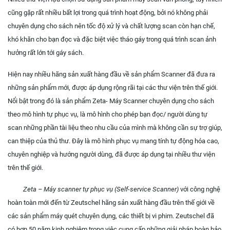
cũng gặp rất nhiều bất lợi trong quá trình hoạt động, bởi nó không phải
chuyên dụng cho sách nên tốc độ xử lý và chất lượng scan còn hạn chế,
khó khăn cho bạn đọc và đặc biệt việc tháo gáy trong quá trình scan ảnh
hưởng rất lớn tới gáy sách.
Hiện nay nhiều hãng sản xuất hàng đầu về sản phẩm Scanner đã đưa ra
những sản phẩm mới, được áp dụng rộng rãi tại các thư viện trên thế giới.
Nổi bật trong đó là sản phẩm Zeta- Máy Scanner chuyên dụng cho sách
theo mô hình tự phục vụ, là mô hình cho phép bạn đọc/ người dùng tự
scan những phần tài liệu theo nhu cầu của mình mà không cần sự trợ giúp,
can thiệp của thủ thư. Đây là mô hình phục vụ mang tính tự động hóa cao,
chuyên nghiệp và hướng người dùng, đã được áp dụng tại nhiều thư viện
trên thế giới.
Zeta – Máy scanner tự phục vụ (Self-service Scanner)
với công nghệ
hoàn toàn mới đến từ Zeutschel hãng sản xuất hàng đầu trên thế giới về
các sản phẩm máy quét chuyên dụng, các thiết bị vi phim. Zeutschel đã
có hơn 50 năm kinh nghiệm trong việc cung cấp những giải pháp hoàn hảo