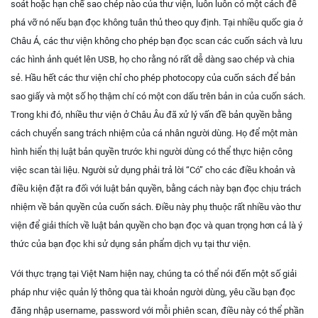
soát hoặc hạn chế sao chép nào của thư viện, luôn luôn có một cách để
phá vỡ nó nếu bạn đọc không tuân thủ theo quy định. Tại nhiều quốc gia ở
Châu Á, các thư viện không cho phép bạn đọc scan các cuốn sách và lưu
các hình ảnh quét lên USB, họ cho rằng nó rất dễ dàng sao chép và chia
sẻ. Hầu hết các thư viện chỉ cho phép photocopy của cuốn sách để bản
sao giấy và một số họ thậm chí có một con dấu trên bản in của cuốn sách.
Trong khi đó, nhiều thư viện ở Châu Âu đã xử lý vấn đề bản quyền bằng
cách chuyển sang trách nhiệm của cá nhân người dùng. Họ để một màn
hình hiển thị luật bản quyền trước khi người dùng có thể thực hiện công
việc scan tài liệu. Người sử dụng phải trả lời “Có” cho các điều khoản và
điều kiện đặt ra đối với luật bản quyền, bằng cách này bạn đọc chịu trách
nhiệm về bản quyền của cuốn sách. Điều này phụ thuộc rất nhiều vào thư
viện để giải thích về luật bản quyền cho bạn đọc và quan trọng hơn cả là ý
thức của bạn đọc khi sử dụng sản phẩm dịch vụ tại thư viện.
Với thực trạng tại Việt Nam hiện nay, chúng ta có thể nói đến một số giải
pháp như việc quản lý thông qua tài khoản người dùng, yêu cầu bạn đọc
đăng nhập username, password với mỗi phiên scan, điều này có thể phần