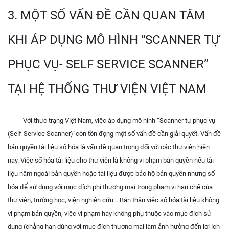
3. MỘT SỐ VẤN ĐỀ CẦN QUAN TÂM
KHI ÁP DỤNG MÔ HÌNH “SCANNER TỰ
PHỤC VỤ- SELF SERVICE SCANNER”
TẠI HỆ THỐNG THƯ VIỆN VIỆT NAM
Với thực trạng Việt Nam, việc áp dụng mô hình “Scanner tự phục vụ
(Self-Service Scanner)”còn tồn đọng một số vấn đề cần giải quyết. Vấn đề
bản quyền tài liệu số hóa là vấn đề quan trọng đối với các thư viện hiện
nay. Việc số hóa tài liệu cho thư viện là không vi phạm bản quyền nếu tài
liệu nằm ngoài bản quyền hoặc tài liệu được bảo hộ bản quyền nhưng số
hóa để sử dụng với mục đích phi thương mại trong phạm vi hạn chế của
thư viện, trường học, viện nghiên cứu… Bản thân việc số hóa tài liệu không
vi phạm bản quyền, việc vi phạm hay không phụ thuộc vào mục đích sử
dụng (chẳng hạn dùng với mục đích thương mại làm ảnh hưởng đến lợi ích