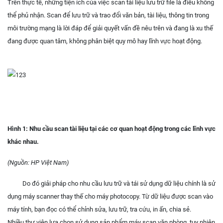
Trên thực tế, những tiện ích của việc scan tài liệu lưu trữ file là điều không
thể phủ nhận. Scan để lưu trữ và trao đổi văn bản, tài liệu, thông tin trong
môi trường mạng là lời đáp để giải quyết vấn đề nêu trên và đang là xu thế
đang được quan tâm, không phân biệt quy mô hay lĩnh vực hoạt động.
Hình 1: Nhu cầu scan tài liệu tại các cơ quan hoạt động trong các lĩnh vực
khác nhau.
(Nguồn: HP Việt Nam)
Do đó giải pháp cho nhu cầu lưu trữ và tái sử dụng dữ liệu chính là sử
dụng máy scanner thay thế cho máy photocopy. Từ dữ liệu được scan vào
máy tính, bạn đọc có thể chỉnh sửa, lưu trữ, tra cứu, in ấn, chia sẻ.
Nhiều thư viện lựa chọn sử dụng sản phẩm máy scan văn phòng, tuy nhiên