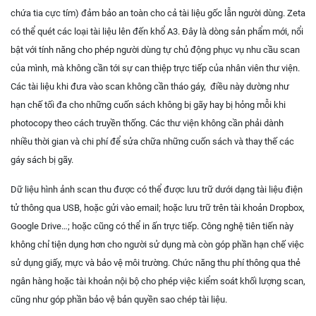
chứa tia cực tím) đảm bảo an toàn cho cả tài liệu gốc lẫn người dùng. Zeta
có thể quét các loại tài liệu lên đến khổ A3. Đây là dòng sản phẩm mới, nổi
bật với tính năng cho phép người dùng tự chủ động phục vụ nhu cầu scan
của mình, mà không cần tới sự can thiệp trực tiếp của nhân viên thư viện.
Các tài liệu khi đưa vào scan không cần tháo gáy, điều này dường như
hạn chế tối đa cho những cuốn sách không bị gãy hay bị hỏng mỗi khi
photocopy theo cách truyền thống. Các thư viện không cần phải dành
nhiều thời gian và chi phí để sửa chữa những cuốn sách và thay thế các
gáy sách bị gãy.
Dữ liệu hình ảnh scan thu được có thể được lưu trữ dưới dạng tài liệu điện
tử thông qua USB, hoặc gửi vào email; hoặc lưu trữ trên tài khoản Dropbox,
Google Drive…; hoặc cũng có thể in ấn trực tiếp. Công nghệ tiên tiến này
không chỉ tiện dụng hơn cho người sử dụng mà còn góp phần hạn chế việc
sử dụng giấy, mực và bảo vệ môi trường. Chức năng thu phí thông qua thẻ
ngân hàng hoặc tài khoản nội bộ cho phép việc kiểm soát khối lượng scan,
cũng như góp phần bảo vệ bản quyền sao chép tài liệu.