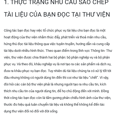
1. THỰC TRẠNG NHU CẦU SAO CHÉP
TÀI LIỆU CỦA BẠN ĐỌC TẠI THƯ VIỆN
Công tác bạn đọc hay việc tổ chức phục vụ tài liệu cho bạn đọc là một
hoạt động của thư viện nhằm thúc đẩy, phát triển và thoả mãn nhu cầu,
hứng thú đọc tài liệu thông qua việc tuyên truyền, hướng dẫn và cung cấp
tài liệu dưới nhiều hình thức. Theo quan điểm trong lĩnh vực Thông tin- Thư
viện, thư viện được chia thành hai bộ phận: bộ phận nghiệp vụ và bộ phận
phục vụ. Và theo đó, khâu nghiệp vụ là nơi tạo ra các sản phẩm và dịch vụ,
đưa ra khâu phục vụ bạn đọc. Tuy nhiên dù tài liệu chúng ta có xử lý tốt tới
đâu nhưng không có người dùng tin đến thì coi như tài liệu “chết”. Vì vậy,
đòi hỏi các cán bộ thư viện phải là nhưng người tạo ra nhu cầu tin, kích
thích nhu cầu tin của người dùng tin, để họ chủ động đến với mình. Đồng
thời công tác bạn đọc còn là tấm gương phản chiếu hình ảnh của thư viện,
thước đo hiệu quả luân chuyển tài liệu và không thể không kể đến tác
dụng thư viện đối nó đối với đời sống.